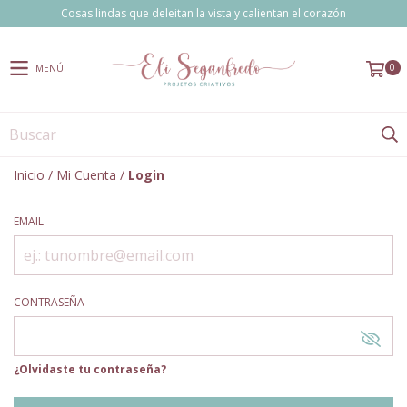
Cosas lindas que deleitan la vista y calientan el corazón
0
MENÚ
Inicio
/
Mi Cuenta
/
Login
EMAIL
CONTRASEÑA
¿Olvidaste tu contraseña?