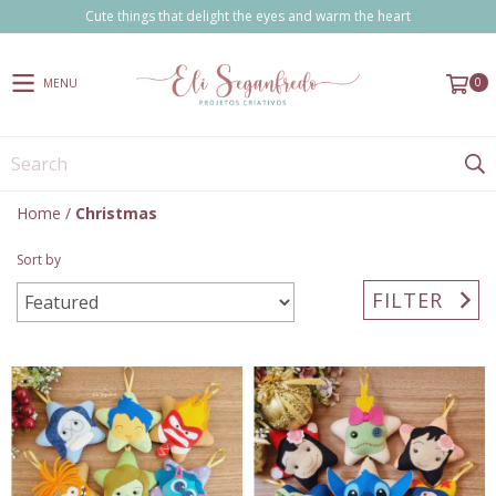
Cute things that delight the eyes and warm the heart
0
MENU
Home
/
Christmas
Sort by
FILTER