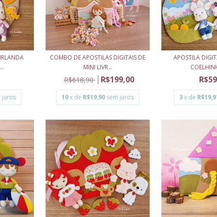
UIRLANDA
COMBO DE APOSTILAS DIGITAIS DE
APOSTILA DIGIT
..
MINI LIVR...
COELHINH
R$199,00
R$59
R$618,90
 juros
10
x de
R$19,90
sem juros
3
x de
R$19,9