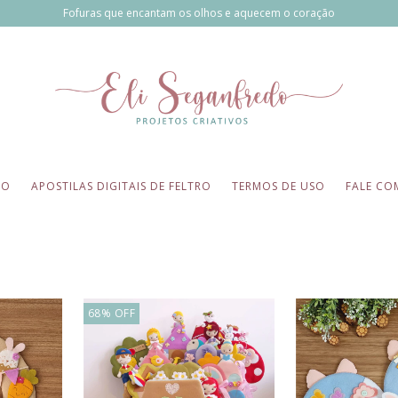
Fofuras que encantam os olhos e aquecem o coração
IO
APOSTILAS DIGITAIS DE FELTRO
TERMOS DE USO
FALE CO
68
%
OFF