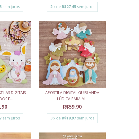
5
sem juros
2
x de
R$27,45
sem juros
ILAS DIGITAIS
APOSTILA DIGITAL GUIRLANDA
OS E...
LÚDICA PARA M...
,90
R$59,90
7
sem juros
3
x de
R$19,97
sem juros