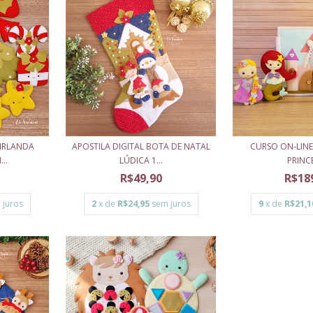
UIRLANDA
APOSTILA DIGITAL BOTA DE NATAL
CURSO ON-LIN
..
LÚDICA 1...
PRINC
R$49,90
R$18
 juros
2
x de
R$24,95
sem juros
9
x de
R$21,1