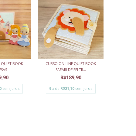
E QUIET BOOK
CURSO ON-LINE QUIET BOOK
ESAS
SAFARI DE FELTR...
9,90
R$189,90
0
sem juros
9
x de
R$21,10
sem juros