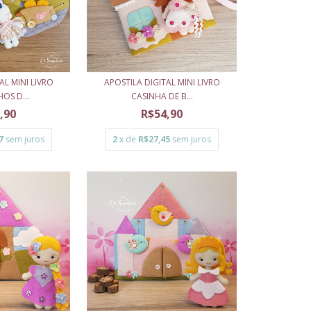
AL MINI LIVRO
APOSTILA DIGITAL MINI LIVRO
OS D...
CASINHA DE B...
,90
R$54,90
7
sem juros
2
x de
R$27,45
sem juros