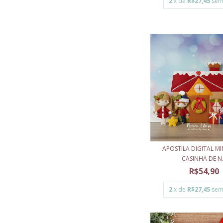
2
x de
R$27,45
sem
APOSTILA DIGITAL MI
CASINHA DE N.
R$54,90
2
x de
R$27,45
sem