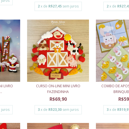
 juros
2
x de
R$27,45
sem juros
2
x de
R$27,4
NI LIVRO
CURSO ON-LINE MINI LIVRO
COMBO DE APOST
..
FAZENDINHA
BRINQUED
R$69,90
R$59
 juros
3
x de
R$23,30
sem juros
3
x de
R$19,9