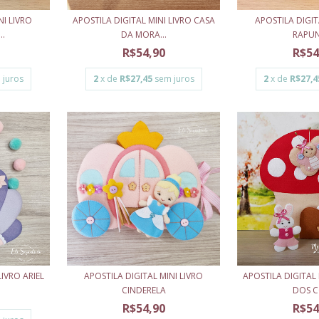
NI LIVRO
APOSTILA DIGITAL MINI LIVRO CASA
APOSTILA DIGIT
..
DA MORA...
RAPU
R$54,90
R$54
 juros
2
x de
R$27,45
sem juros
2
x de
R$27,4
LIVRO ARIEL
APOSTILA DIGITAL MINI LIVRO
APOSTILA DIGITAL 
CINDERELA
DOS CO
R$54,90
R$54