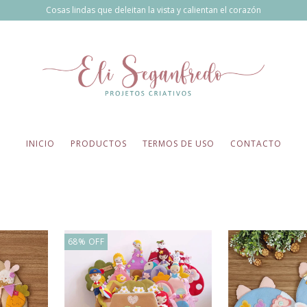
Cosas lindas que deleitan la vista y calientan el corazón
INICIO
PRODUCTOS
TERMOS DE USO
CONTACTO
68
%
OFF