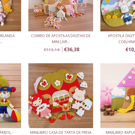
UIRLANDA
COMBO DE APOSTILAS DIGITAIS DE
APOSTILA DIGIT
..
MINI LIVR...
COELHINH
€36,38
€10
€113,14
ÁRBOL -
MINILIBRO CASA DE TARTA DE FRESA
MINILIBRO RAPU