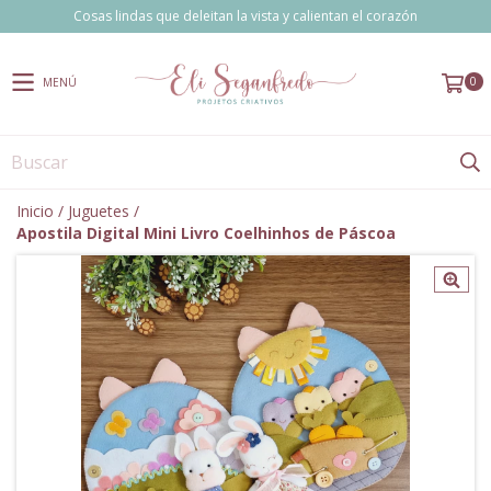
Cosas lindas que deleitan la vista y calientan el corazón
0
MENÚ
Inicio
/
Juguetes
/
Apostila Digital Mini Livro Coelhinhos de Páscoa