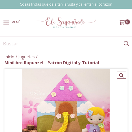
Cosas lindas que deleitan la vista y calientan el corazón
0
MENÚ
Inicio
/
Juguetes
/
Minilibro Rapunzel - Patrón Digital y Tutorial