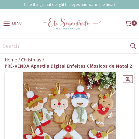
Cute things that delight the eyes and warm the heart
0
MENU
Home
/
Christmas
/
PRÉ-VENDA Apostila Digital Enfeites Clássicos de Natal 2