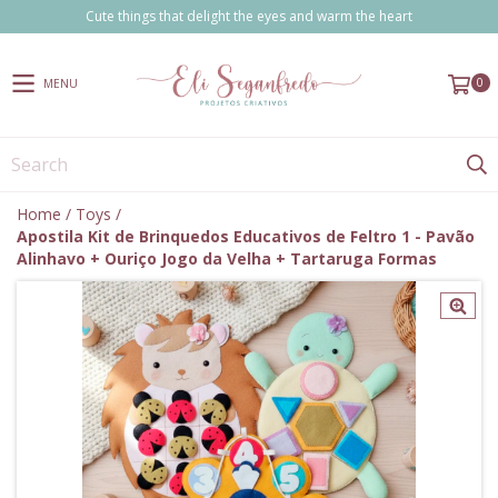
Cute things that delight the eyes and warm the heart
0
MENU
Home
/
Toys
/
Apostila Kit de Brinquedos Educativos de Feltro 1 - Pavão
Alinhavo + Ouriço Jogo da Velha + Tartaruga Formas