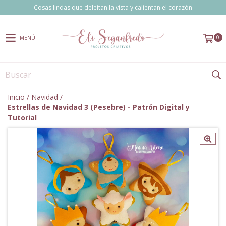
Cosas lindas que deleitan la vista y calientan el corazón
0
MENÚ
Inicio
/
Navidad
/
Estrellas de Navidad 3 (Pesebre) - Patrón Digital y
Tutorial