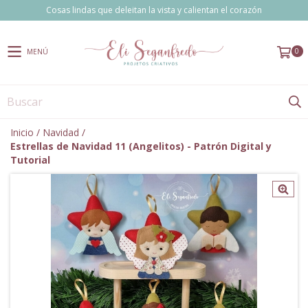
Cosas lindas que deleitan la vista y calientan el corazón
0
MENÚ
Inicio
/
Navidad
/
Estrellas de Navidad 11 (Angelitos) - Patrón Digital y
Tutorial